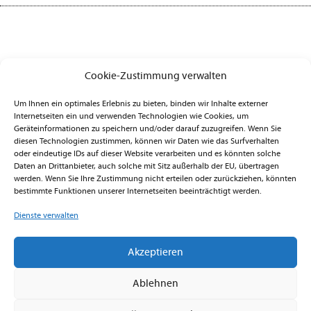
Cookie-Zustimmung verwalten
Um Ihnen ein optimales Erlebnis zu bieten, binden wir Inhalte externer
Internetseiten ein und verwenden Technologien wie Cookies, um
Geräteinformationen zu speichern und/oder darauf zuzugreifen. Wenn Sie
Raumausstattung Gerleve-Buchna
diesen Technologien zustimmen, können wir Daten wie das Surfverhalten
oder eindeutige IDs auf dieser Website verarbeiten und es könnten solche
Daten an Drittanbieter, auch solche mit Sitz außerhalb der EU, übertragen
Märkischer Ring 105
werden. Wenn Sie Ihre Zustimmung nicht erteilen oder zurückziehen, könnten
58097 Hagen
bestimmte Funktionen unserer Internetseiten beeinträchtigt werden.
Dienste verwalten
Telefon: 02331 332071
Fax: 02331 371293
Akzeptieren
Mail:
info@gerleve-buchna.de
Ablehnen